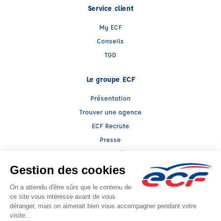
Service client
My ECF
Conseils
TGD
Le groupe ECF
Présentation
Trouver une agence
ECF Recrute
Presse
Actualités
Raison sociale : AUTO ECOLE VALLIS BONA - Capital social: 8000€
SIREN: 518172309 - Numéro de TVA intracommunautaire: FR 80 518172309
Agrément n°E1200606770
- Représentant légal : Xavier BENVENUTTO