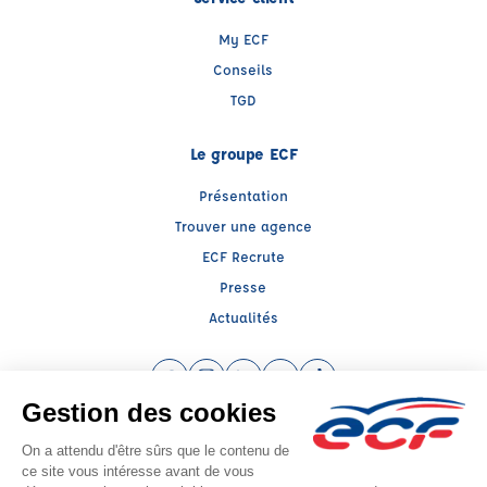
My ECF
Conseils
TGD
Le groupe ECF
Présentation
Trouver une agence
ECF Recrute
Presse
Actualités
Facebook (nouvelle fenêtre)
Instagram (nouvelle fenêtre)
LinkedIn (nouvelle fenêtre)
YouTube (nouvelle fenêtre)
TikTok (nouvelle fenêtr
Raison sociale : LP FORMATIONS - Capital social: 2000€
SIREN: 850427196 - Numéro de TVA intracommunautaire: FR 16 850427196
Agrément n°E1907700290