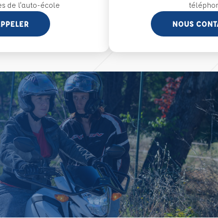
es de l'auto-école
télépho
PPELER
NOUS CONT