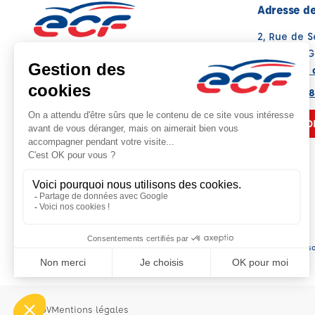
Adresse de
2, Rue de S
77390 GUI
Voir sur la 
Note : 4.9/5
Moyenne calculée sur 9 avis
01 64 07 98
NOUS CO
Siège so
CGV
Mentions légales