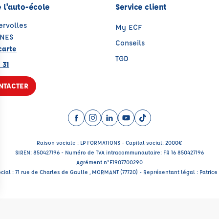
 l'auto-école
Service client
ervolles
My ECF
GNES
Conseils
carte
TGD
 31
NTACTER
Facebook (nouvelle fenêtre)
Instagram (nouvelle fenêtre)
LinkedIn (nouvelle fenêtre)
YouTube (nouvelle fenêtr
TikTok (nouvelle fenê
Raison sociale : LP FORMATIONS - Capital social: 2000€
SIREN: 850427196 - Numéro de TVA intracommunautaire: FR 16 850427196
Agrément n°E1907700290
cial : 71 rue de Charles de Gaulle , MORMANT (77720) - Représentant légal : Patri