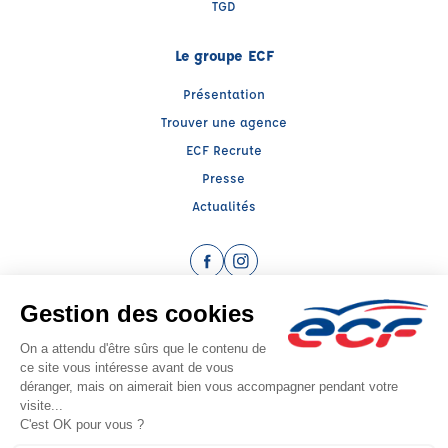
TGD
Le groupe ECF
Présentation
Trouver une agence
ECF Recrute
Presse
Actualités
Facebook (nouvelle fenêtre)
Instagram (nouvelle fenêtre)
Raison sociale : CTRE D'EDUCATION ET DE SECURITE ROUTIERE - Capital social:
123483€
SIREN: 312667090 - Numéro de TVA intracommunautaire: FR 30 312667090
Agrément n°E0203807270
Siège social : 27, Rue des Glairaux , ST EGREVE (38120) - Représentant légal :
Alain MAEDER