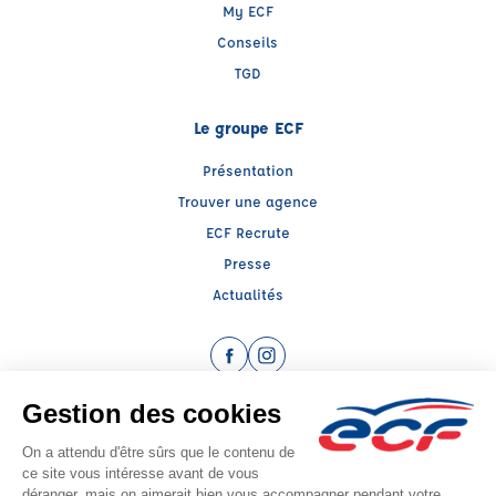
My ECF
Conseils
TGD
Le groupe ECF
Présentation
Trouver une agence
ECF Recrute
Presse
Actualités
Facebook (nouvelle fenêtre)
Instagram (nouvelle fenêtre)
Raison sociale : CTRE D'EDUCATION ET DE SECURITE ROUTIERE - Capital social:
123483€
SIREN: 312667090 - Numéro de TVA intracommunautaire: FR 30 312667090
Agrément n°E0203807270