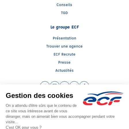
Conseils
TGD
Le groupe ECF
Présentation
Trouver une agence
ECF Recrute
Presse
Actualités
Facebook (nouvelle fenêtre)
Instagram (nouvelle fenêtre)
LinkedIn (nouvelle fenêtre)
YouTube (nouvelle fenêtre)
TikTok (nouvelle fenêtr
Raison sociale : REAL FORMATION - Capital social: 3000€
SIREN: 922307947 - Numéro de TVA intracommunautaire: FR17922307947
Agrément n°E2401300280
Siège social : 46, Avenue Mirabeau , TRETS (13530) - Représentant légal :
Damien DETTORI