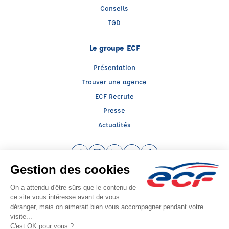
Conseils
TGD
Le groupe ECF
Présentation
Trouver une agence
ECF Recrute
Presse
Actualités
Facebook (nouvelle fenêtre)
Instagram (nouvelle fenêtre)
LinkedIn (nouvelle fenêtre)
YouTube (nouvelle fenêtre)
TikTok (nouvelle fenêtr
Raison sociale : REAL FORMATION - Capital social: 3000€
SIREN: 922307947 - Numéro de TVA intracommunautaire: FR17922307947
Agrément n°E2401300280
Siège social : 46, Avenue Mirabeau , TRETS (13530) - Représentant légal :
Damien DETTORI