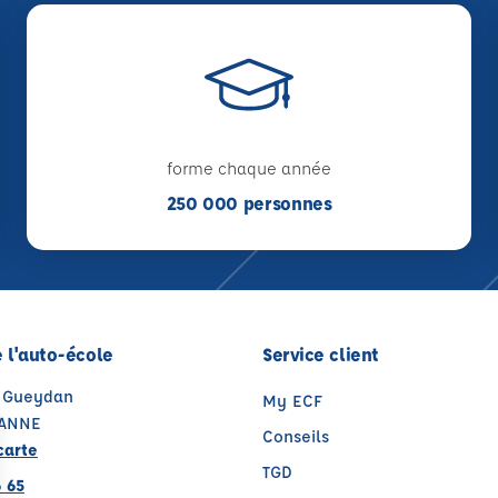
forme chaque année
250 000 personnes
 l'auto-école
Service client
e Gueydan
My ECF
DANNE
Conseils
carte
TGD
 65