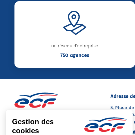
un réseau d'entreprise
750 agences
Adresse de
8, Place d
13120 GAR
Voir sur la 
Note : 4.9/5
Moyenne calculée sur 91 avis
04 12 20 46