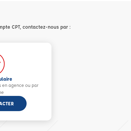
mpte CPT, contactez-nous par :
ulaire
s en agence ou par
ne
ACTER