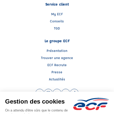
Service client
My ECF
Conseils
TGD
Le groupe ECF
Présentation
Trouver une agence
ECF Recrute
Presse
Actualités
Facebook (nouvelle fenêtre)
Instagram (nouvelle fenêtre)
LinkedIn (nouvelle fenêtre)
YouTube (nouvelle fenêtre)
TikTok (nouvelle fenêtr
Raison sociale : GENIE SARL - Capital social: 7622€
SIREN: 379908395 - Numéro de TVA intracommunautaire: FR 29 379908395