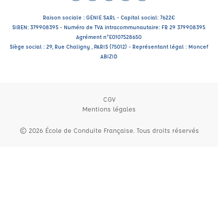
Facebook (nouvelle fenêtre)
Instagram (nouvelle fenêtre)
LinkedIn (nouvelle fenêtre)
YouTube (nouvelle fenêtre)
TikTok (nouvelle fenêtr
Raison sociale : GENIE SARL - Capital social: 7622€
SIREN: 379908395 - Numéro de TVA intracommunautaire: FR 29 379908395
Agrément n°E0107528650
Siège social : 29, Rue Chaligny , PARIS (75012) - Représentant légal : Moncef
ABIZID
CGV
Mentions légales
© 2026 École de Conduite Française. Tous droits réservés