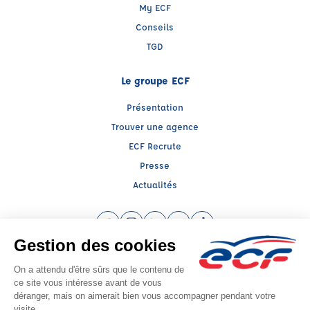
My ECF
Conseils
TGD
Le groupe ECF
Présentation
Trouver une agence
ECF Recrute
Presse
Actualités
Facebook (nouvelle fenêtre)
Instagram (nouvelle fenêtre)
LinkedIn (nouvelle fenêtre)
YouTube (nouvelle fenêtre)
TikTok (nouvelle fenêtr
Raison sociale : ECOLE DE CONDUITE FRANCOISE - Capital social: 3000€
SIREN: 488412289 - Numéro de TVA intracommunautaire: FR 81 488412289
Agrément n°E1108008110
Siège social : 26, Chaussée du Bois , ABBEVILLE (80100) - Représentant légal