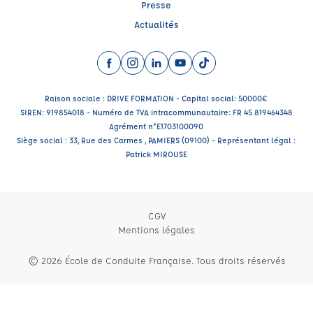
Presse
Actualités
Facebook (nouvelle fenêtre)
Instagram (nouvelle fenêtre)
LinkedIn (nouvelle fenêtre)
YouTube (nouvelle fenêtre)
TikTok (nouvelle fenêtr
Raison sociale : DRIVE FORMATION - Capital social: 50000€
SIREN: 919854018 - Numéro de TVA intracommunautaire: FR 45 819464348
Agrément n°E1703100090
Siège social : 33, Rue des Carmes , PAMIERS (09100) - Représentant légal :
Patrick MIROUSE
CGV
Mentions légales
© 2026 École de Conduite Française. Tous droits réservés