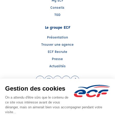
My ECF
Conseils
TGD
Le groupe ECF
Présentation
Trouver une agence
ECF Recrute
Presse
Actualités
Facebook (nouvelle fenêtre)
Instagram (nouvelle fenêtre)
LinkedIn (nouvelle fenêtre)
YouTube (nouvelle fenêtre)
TikTok (nouvelle fenêtr
Raison sociale : ECF ARIEGE - Capital social: 60000€
SIREN: 936980242 - Numéro de TVA intracommunautaire: FR 48 936980242
Agrément n°E0400900370
Siège social : 33, Rue des Carmes , PAMIERS (09100) - Représentant légal :
Patrick MIROUSE