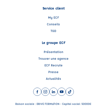
Service client
My ECF
Conseils
TGD
Le groupe ECF
Présentation
Trouver une agence
ECF Recrute
Presse
Actualités
Facebook (nouvelle fenêtre)
Instagram (nouvelle fenêtre)
LinkedIn (nouvelle fenêtre)
YouTube (nouvelle fenêtre)
TikTok (nouvelle fenêtr
Raison sociale : DRIVE FORMATION - Capital social: 50000€