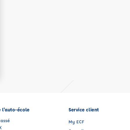
 l'auto-école
Service client
cassé
My ECF
X