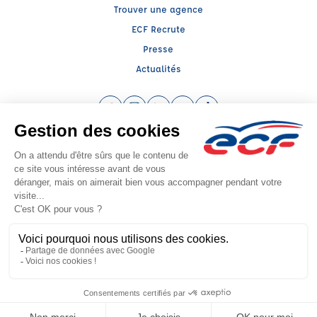
Trouver une agence
ECF Recrute
Presse
Actualités
Facebook (nouvelle fenêtre)
Instagram (nouvelle fenêtre)
LinkedIn (nouvelle fenêtre)
YouTube (nouvelle fenêtre)
TikTok (nouvelle fenêtr
Raison sociale : THOMAS FORMATIONS - Capital social: 8000€
SIREN: 830379681 - Numéro de TVA intracommunautaire: FR90 830379681
Agrément n°E2100100050
Siège social : Ave du Docteur Berthier- Ctre Cial Magali , MEXIMIEUX (01800)
- Représentant légal : David THOMAS
CGV
Mentions légales
© 2026 École de Conduite Française. Tous droits réservés