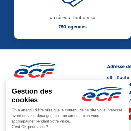
un réseau d'entreprise
750 agences
Adresse de
684, Route
01120 DAG
Voir sur la 
Note : 4.8/5
Moyenne calculée sur 69 avis
04 78 06 9
NOUS CO