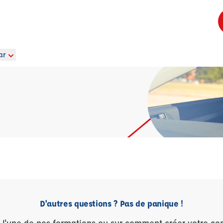
ar
D'autres questions ? Pas de panique !
r l'une de nos formations ou sur comment créer votre co