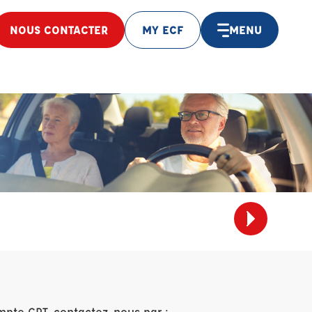
NOUS CONTACTER
MY ECF
MENU
mpte CPT, contactez-nous par :