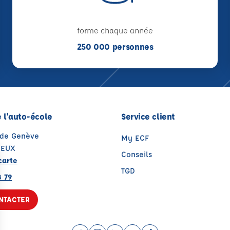
forme chaque année
250 000 personnes
 l'auto-école
Service client
 de Genève
My ECF
NEUX
Conseils
carte
TGD
8 79
NTACTER