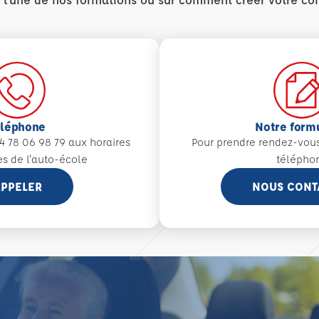
éléphone
Notre form
4 78 06 98 79 aux
horaires
Pour prendre rendez-vou
es de l'auto-école
télépho
PPELER
NOUS CONT