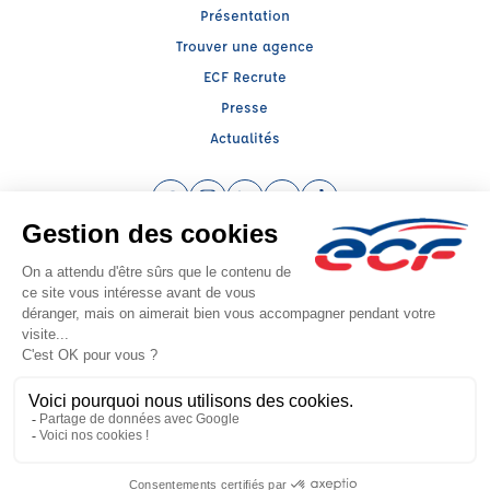
Présentation
Trouver une agence
ECF Recrute
Presse
Actualités
Facebook (nouvelle fenêtre)
Instagram (nouvelle fenêtre)
LinkedIn (nouvelle fenêtre)
YouTube (nouvelle fenêtre)
TikTok (nouvelle fenêtr
Raison sociale : ENT CORBISEZ JEAN MICHEL - Capital social: 0€
SIREN: 350710786 - Numéro de TVA intracommunautaire: FR 45 350710786
Agrément n°E1506200120
Siège social : 75, Rue Carnot , LEFOREST (62790) - Représentant légal : Jean
Michel CORBISEZ
CGV
Mentions légales