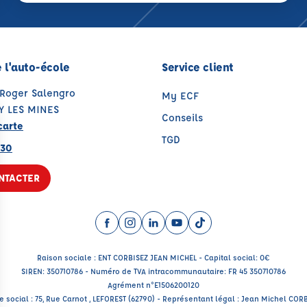
 l'auto-école
Service client
 Roger Salengro
My ECF
Y LES MINES
Conseils
carte
TGD
 30
NTACTER
Facebook (nouvelle fenêtre)
Instagram (nouvelle fenêtre)
LinkedIn (nouvelle fenêtre)
YouTube (nouvelle fenêtr
TikTok (nouvelle fenê
Raison sociale : ENT CORBISEZ JEAN MICHEL - Capital social: 0€
SIREN: 350710786 - Numéro de TVA intracommunautaire: FR 45 350710786
Agrément n°E1506200120
e social : 75, Rue Carnot , LEFOREST (62790) - Représentant légal : Jean Michel COR