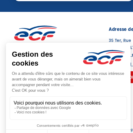
Adresse de
35 Ter, Rue
62160 BULL
Voir sur la 
03 21 44 11
NOUS CO
Sièg