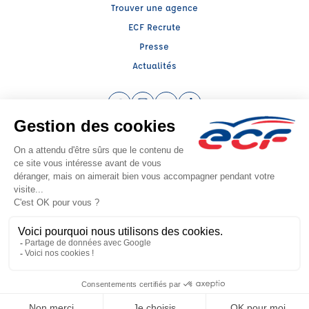
Trouver une agence
ECF Recrute
Presse
Actualités
Facebook (nouvelle fenêtre)
Instagram (nouvelle fenêtre)
YouTube (nouvelle fenêtre)
TikTok (nouvelle fenêtre)
Raison sociale : LEGON FORMATION - Capital social: 100200€
SIREN: 314720731 - Numéro de TVA intracommunautaire: FR 95 314720731
Agrément n°E2307400040
Siège social : 954, Route de Chatelet , CORNIER (74800) - Représentant légal
: Frédéric FILIPPI
CGV
Mentions légales
© 2026 École de Conduite Française. Tous droits réservés