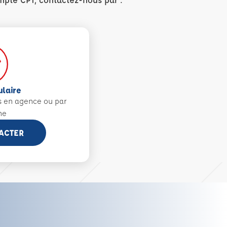
ulaire
s en agence ou par
ne
ACTER