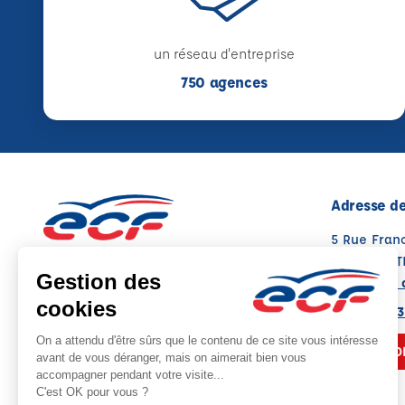
un réseau d'entreprise
750 agences
Adresse de
5 Rue Franc
35410 CHA
Voir sur la 
Note : 4.8/5
Moyenne calculée sur 58 avis
02 99 37 43
NOUS CO