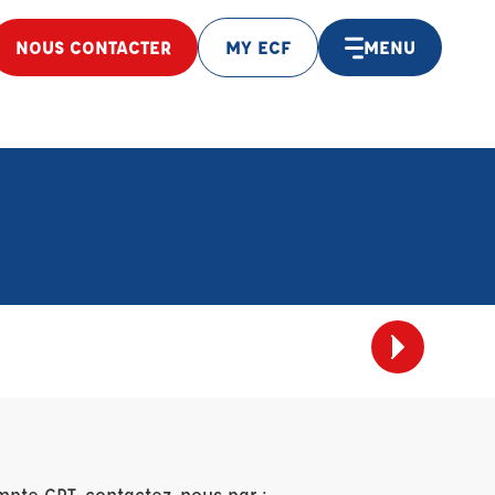
NOUS CONTACTER
MY ECF
MENU
mpte CPT, contactez-nous par :