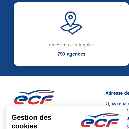
un réseau d'entreprise
750 agences
Adresse de
21, Avenue
77240 CES
Voir sur la 
Note : 4.4/5
Moyenne calculée sur 60 avis
01 64 37 03