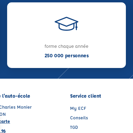
forme chaque année
250 000 personnes
 l'auto-école
Service client
 Charles Monier
My ECF
SON
Conseils
carte
TGD
 96