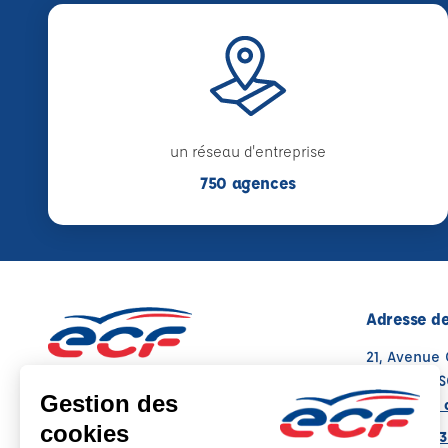
un réseau d'entreprise
750 agences
Adresse de
21, Avenue
77240 CES
Voir sur la 
Note : 4.4/5
Moyenne calculée sur 60 avis
01 64 37 03