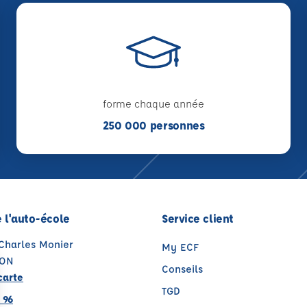
forme chaque année
250 000 personnes
 l'auto-école
Service client
 Charles Monier
My ECF
SON
Conseils
carte
TGD
 96