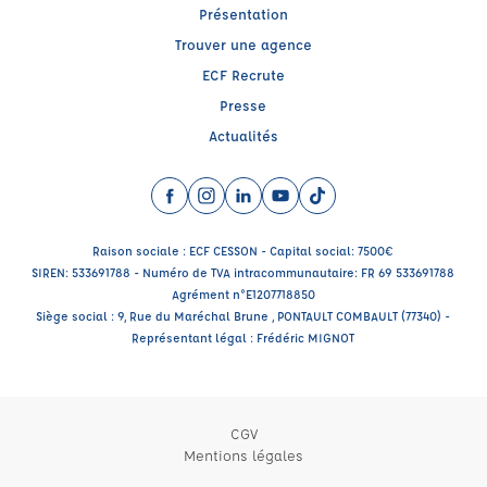
Présentation
Trouver une agence
ECF Recrute
Presse
Actualités
Facebook (nouvelle fenêtre)
Instagram (nouvelle fenêtre)
LinkedIn (nouvelle fenêtre)
YouTube (nouvelle fenêtre)
TikTok (nouvelle fenêtr
Raison sociale : ECF CESSON - Capital social: 7500€
SIREN: 533691788 - Numéro de TVA intracommunautaire: FR 69 533691788
Agrément n°E1207718850
Siège social : 9, Rue du Maréchal Brune , PONTAULT COMBAULT (77340) -
Représentant légal : Frédéric MIGNOT
CGV
Mentions légales