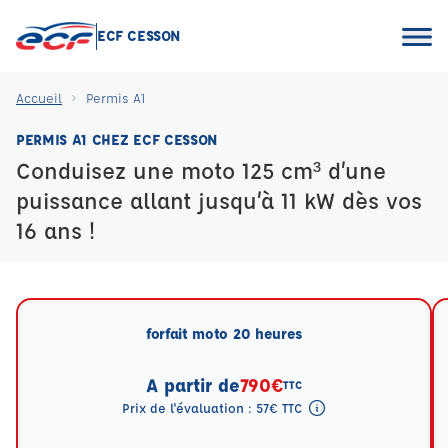
ECF CESSON
Accueil
Permis A1
PERMIS A1 CHEZ ECF CESSON
Conduisez une moto 125 cm³ d’une
puissance allant jusqu’à 11 kW dès vos
16 ans !
forfait moto 20 heures
A partir de
790€
TTC
Prix de l'évaluation : 57€ TTC
Tooltip eval mention