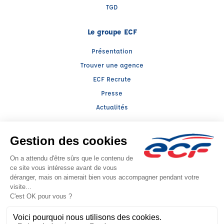
TGD
Le groupe ECF
Présentation
Trouver une agence
ECF Recrute
Presse
Actualités
Facebook (nouvelle fenêtre)
Instagram (nouvelle fenêtre)
LinkedIn (nouvelle fenêtre)
Raison sociale : CESR 35 - Capital social: 166169€
SIREN: 381050020 - Numéro de TVA intracommunautaire: FR28381050020
Agrément n°E2303500070
- Représentant légal : Stéphane GASNIER1