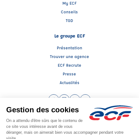
My ECF
Conseils
TGD
Le groupe ECF
Présentation
Trouver une agence
ECF Recrute
Presse
Actualités
Facebook (nouvelle fenêtre)
Instagram (nouvelle fenêtre)
LinkedIn (nouvelle fenêtre)
YouTube (nouvelle fenêtr
Raison sociale : VAL DE LOIRE CONDUITE - Capital social: 5000€
SIREN: 312379266 - Numéro de TVA intracommunautaire: FR52312379266
Agrément n°E2504500140
Siège social : RN 11 - Rte de la Mothe Les Champs Dorés, LA CRECHE (79260) -