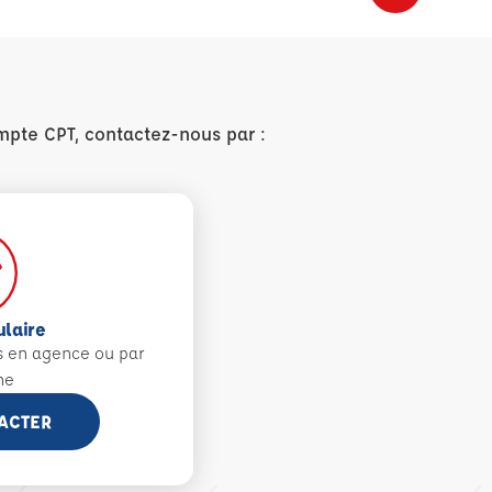
mpte CPT, contactez-nous par :
ulaire
s en agence ou par
ne
ACTER