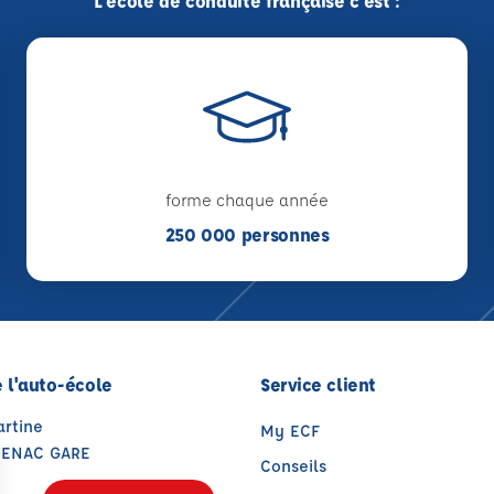
L'école de conduite française c'est :
forme chaque année
250 000 personnes
 l'auto-école
Service client
artine
My ECF
DENAC GARE
Conseils