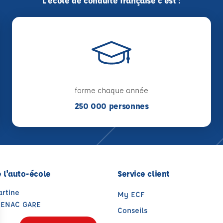
L'école de conduite française c'est :
forme chaque année
250 000 personnes
 l'auto-école
Service client
artine
My ECF
DENAC GARE
Conseils