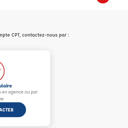
mpte CPT, contactez-nous par :
ulaire
s en agence ou par
ne
ACTER