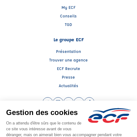
My ECF
Conseils
TGD
Le groupe ECF
Présentation
Trouver une agence
ECF Recrute
Presse
Actualités
Facebook (nouvelle fenêtre)
Instagram (nouvelle fenêtre)
LinkedIn (nouvelle fenêtre)
YouTube (nouvelle fenêtre)
TikTok (nouvelle fenêtr
Raison sociale : ENT CAYROL JEROME - Capital social: 0€
SIREN: - Numéro de TVA intracommunautaire:
Agrément n°
Siège social : 21, Rue des Maquisards , FIGEAC (46100) - Représentant légal :