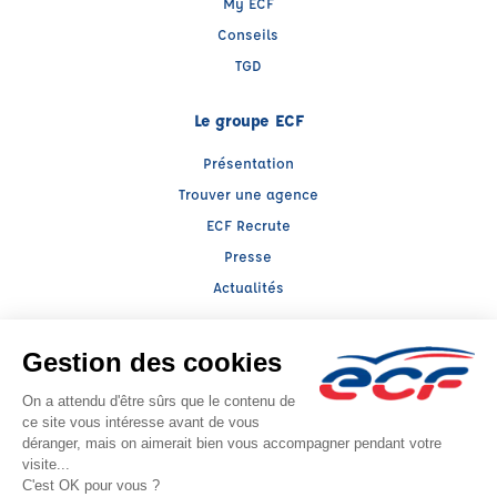
My ECF
Conseils
TGD
Le groupe ECF
Présentation
Trouver une agence
ECF Recrute
Presse
Actualités
Facebook (nouvelle fenêtre)
Instagram (nouvelle fenêtre)
YouTube (nouvelle fenêtre)
TikTok (nouvelle fenêtre)
Raison sociale : SARL BOUSCAREN - Capital social: 76224€
SIREN: 331631739 - Numéro de TVA intracommunautaire: FR 82 331631739
Agrément n°E2403400040
- Représentant légal : Frédéric FILIPPI