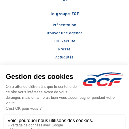
Le groupe ECF
Présentation
Trouver une agence
ECF Recrute
Presse
Actualités
Facebook (nouvelle fenêtre)
Instagram (nouvelle fenêtre)
YouTube (nouvelle fenêtre)
TikTok (nouvelle fenêtre)
Raison sociale : SARL BOUSCAREN - Capital social: 76224€
SIREN: 331631739 - Numéro de TVA intracommunautaire: FR 82 331631739
Agrément n°E2403400040
- Représentant légal : Frédéric FILIPPI