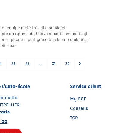
in l'équipe a été très disponible et
dapte au rythme de l'élève et sait comment agir
érience pour ma part grâce à la bonne ambiance
efficace.
4
25
26
...
31
32
 l'auto-école
Service client
Gambetta
My ECF
TPELLIER
Conseils
carte
TGD
2 00