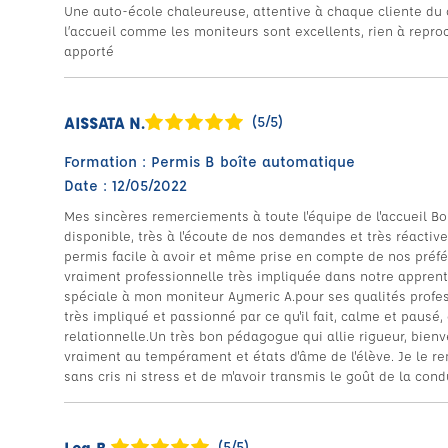
Une auto-école chaleureuse, attentive à chaque cliente du 
l’accueil comme les moniteurs sont excellents, rien à repro
apporté
AISSATA N.
(5/5)
Formation : Permis B boîte automatique
Date : 12/05/2022
Mes sincères remerciements à toute l'équipe de l'accueil B
disponible, très à l'écoute de nos demandes et très réactive
permis facile à avoir et même prise en compte de nos préf
vraiment professionnelle très impliquée dans notre apprent
spéciale à mon moniteur Aymeric A.pour ses qualités profe
très impliqué et passionné par ce qu'il fait, calme et pausé
relationnelle.Un très bon pédagogue qui allie rigueur, bien
vraiment au tempérament et états d'âme de l'élève. Je le re
sans cris ni stress et de m'avoir transmis le goût de la cond
Lea B.
(5/5)