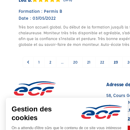
Formation : Permis B
Date : 03/05/2022
Très bon accueil global. Du début de la formation jusqu'à la f
chaleureuse. Moniteur très très disponible et agréable, s'a
afin que la confiance s'installe et perdure. Très bonne exp
globale et au savoir-faire de mon moniteur. Auto-école très 
1
2
...
20
21
22
23
2
Adresse de
58, Cours 
34000 MON
Voir sur la 
Note : 4.7/5
Moyenne calculée sur 160 avis
04 99 74 2