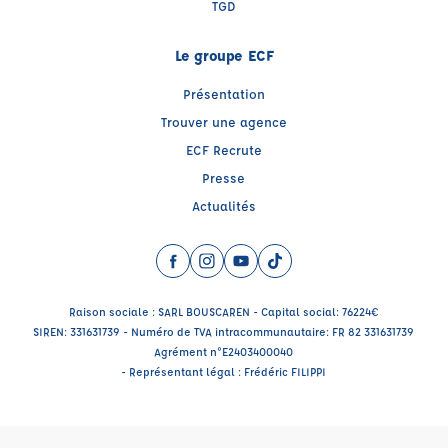
TGD
Le groupe ECF
Présentation
Trouver une agence
ECF Recrute
Presse
Actualités
Facebook (nouvelle fenêtre)
Instagram (nouvelle fenêtre)
YouTube (nouvelle fenêtre)
TikTok (nouvelle fenêtre)
Raison sociale : SARL BOUSCAREN - Capital social: 76224€
SIREN: 331631739 - Numéro de TVA intracommunautaire: FR 82 331631739
Agrément n°E2403400040
- Représentant légal : Frédéric FILIPPI