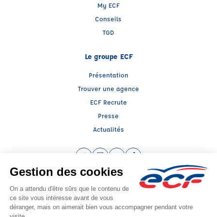
My ECF
Conseils
TGD
Le groupe ECF
Présentation
Trouver une agence
ECF Recrute
Presse
Actualités
Facebook (nouvelle fenêtre)
Instagram (nouvelle fenêtre)
YouTube (nouvelle fenêtre)
TikTok (nouvelle fenêtre)
Raison sociale : ECF MIDI FRANCE - Capital social: 200000€
SIREN: 538947326 - Numéro de TVA intracommunautaire: FR 12 538947326
Agrément n°E 23 031 00080
Siège social : 39, Place des Carmes , TOULOUSE (31000) - Représentant légal