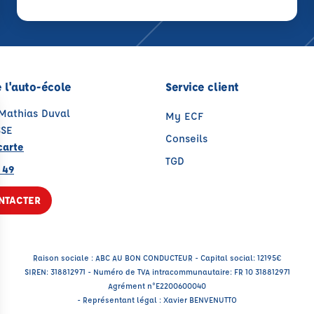
 l'auto-école
Service client
 Mathias Duval
My ECF
SSE
Conseils
carte
TGD
 49
NTACTER
Raison sociale : ABC AU BON CONDUCTEUR - Capital social: 12195€
SIREN: 318812971 - Numéro de TVA intracommunautaire: FR 10 318812971
Agrément n°E2200600040
- Représentant légal : Xavier BENVENUTTO