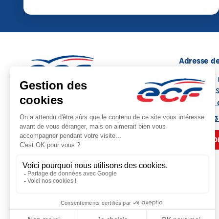
Adresse de
41, Avenue
06130 GRA
Voir sur la 
Note : 4.6/5
Moyenne calculée sur 42 avis
04 93 36 13
NOUS CO