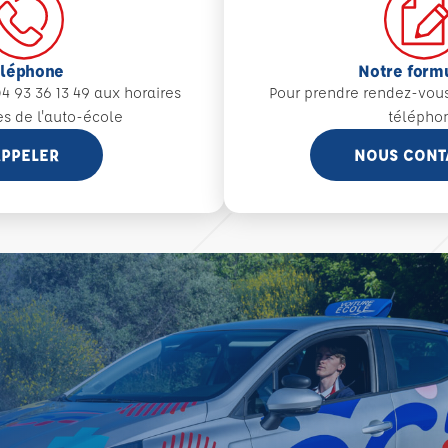
éléphone
Notre form
4 93 36 13 49 aux
horaires
Pour prendre rendez-vou
es de l'auto-école
télépho
PPELER
NOUS CONT