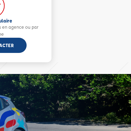
ulaire
s en agence ou par
ne
ACTER