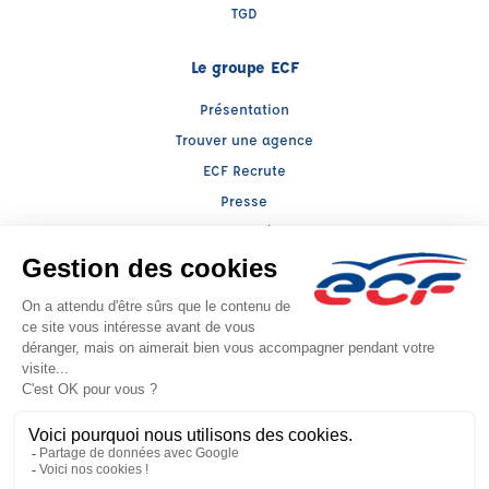
TGD
Le groupe ECF
Présentation
Trouver une agence
ECF Recrute
Presse
Actualités
Raison sociale : ABC AU BON CONDUCTEUR - Capital social: 12195€
SIREN: 318812971 - Numéro de TVA intracommunautaire: FR 10 318812971
Agrément n°E2200600040
- Représentant légal : Xavier BENVENUTTO
CGV