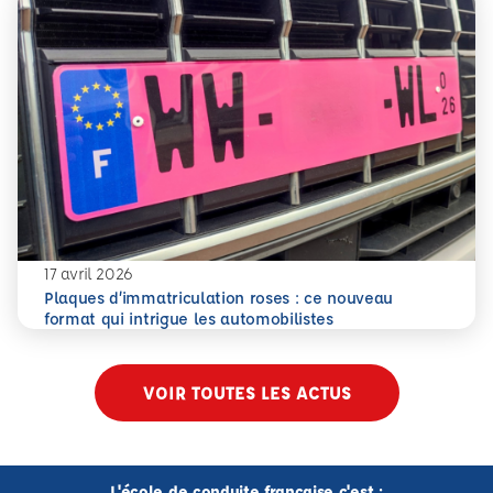
17 avril 2026
Plaques d’immatriculation roses : ce nouveau
En savoir plus
Plaques d’immatriculation roses : ce nouveau format qui i
format qui intrigue les automobilistes
VOIR TOUTES LES ACTUS
L'école de conduite française c'est :