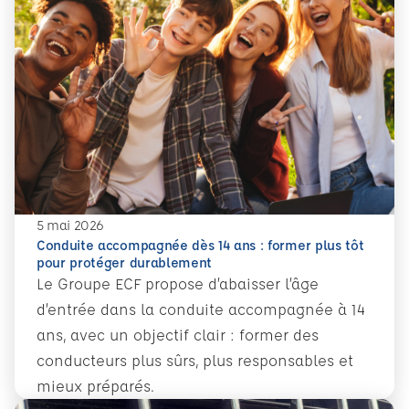
5 mai 2026
Conduite accompagnée dès 14 ans : former plus tôt
pour protéger durablement
Le Groupe ECF propose d’abaisser l’âge
d’entrée dans la conduite accompagnée à 14
ans, avec un objectif clair : former des
conducteurs plus sûrs, plus responsables et
mieux préparés.
En savoir plus
Conduite accompagnée dès 14 ans : former plus tôt pour 