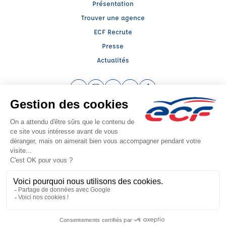
Présentation
Trouver une agence
ECF Recrute
Presse
Actualités
Facebook (nouvelle fenêtre)
Instagram (nouvelle fenêtre)
LinkedIn (nouvelle fenêtre)
YouTube (nouvelle fenêtre)
TikTok (nouvelle fenêtr
Raison sociale : R.C.R - Capital social: 5000€
SIREN: 830025631 - Numéro de TVA intracommunautaire: FR90 830025631
Agrément n°E1700100070
Siège social : 101, Rue Alexandre Bérard , AMBERIEU EN BUGEY (01500) -
Représentant légal : Christelle REITANO
CGV
Mentions légales