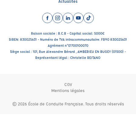
Actualités
Facebook (nouvelle fenêtre)
Instagram (nouvelle fenêtre)
LinkedIn (nouvelle fenêtre)
YouTube (nouvelle fenêtre)
TikTok (nouvelle fenêtr
Raison sociale : R.C.R - Capital social: 5000€
SIREN: 830025631 - Numéro de TVA intracommunautaire: FR90 830025631
Agrément n°E1700100070
Siège social : 101, Rue Alexandre Bérard , AMBERIEU EN BUGEY (01500) -
Représentant légal : Christelle REITANO
CGV
Mentions légales
© 2026 École de Conduite Française. Tous droits réservés