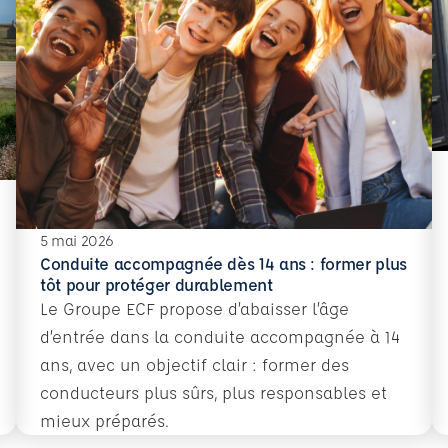
En
5 mai 2026
Conduite accompagnée dès 14 ans : former plus
tôt pour protéger durablement
Le Groupe ECF propose d’abaisser l’âge
d’entrée dans la conduite accompagnée à 14
ans, avec un objectif clair : former des
conducteurs plus sûrs, plus responsables et
mieux préparés.
e 110 000 professionnels du transport et de la logisti
En savoir plus
Conduite accompagnée dès 14 ans : former plus tô