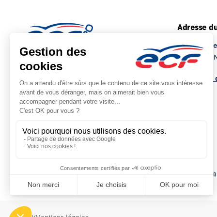
Adresse du
ZA La Barr
86500 MO
Voir sur la
Siège social : 
CGV
Mentions légales