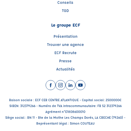
Conseils
TGD
Le groupe ECF
Présentation
Trouver une agence
ECF Recrute
Presse
Actualités
Facebook (nouvelle fenêtre)
Instagram (nouvelle fenêtre)
LinkedIn (nouvelle fenêtre)
YouTube (nouvelle fenêtr
Raison sociale : ECF CER CENTRE ATLANTIQUE - Capital social: 2500000€
SIREN: 312379266 - Numéro de TVA intracommunautaire: FR 52 312379266
Agrément n°E1808600010
Siège social : RN 11 - Rte de la Mothe Les Champs Dorés, LA CRECHE (79260) -
Représentant légal : Simon COUTEAU