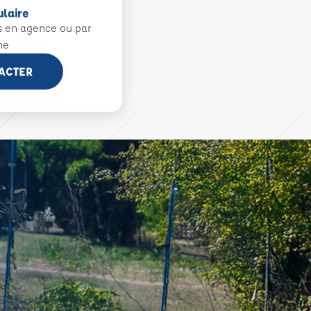
ulaire
s en agence ou par
ne
ACTER