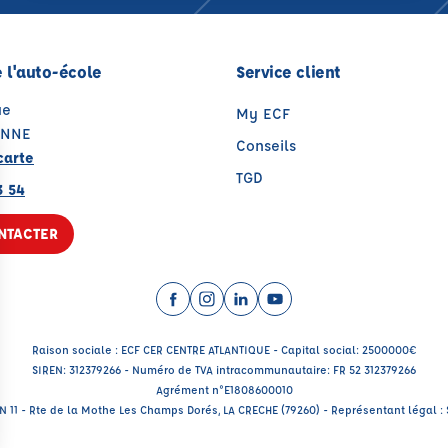
 l'auto-école
Service client
ue
My ECF
ONNE
Conseils
carte
TGD
3 54
NTACTER
Facebook (nouvelle fenêtre)
Instagram (nouvelle fenêtre)
LinkedIn (nouvelle fenêtre
YouTube (nouvelle fenê
Raison sociale : ECF CER CENTRE ATLANTIQUE - Capital social: 2500000€
SIREN: 312379266 - Numéro de TVA intracommunautaire: FR 52 312379266
Agrément n°E1808600010
RN 11 - Rte de la Mothe Les Champs Dorés, LA CRECHE (79260) - Représentant légal