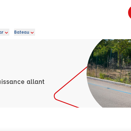
ar
Bateau
issance allant