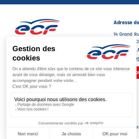
Adresse de
14 Grand R
86370 VIV
Voir sur la 
05 49 08 9
NOUS CO
Siège social : 