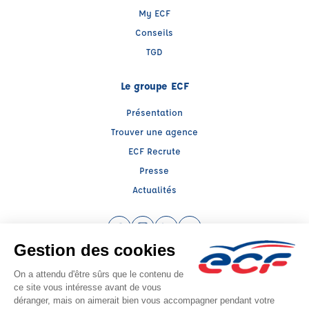
My ECF
Conseils
TGD
Le groupe ECF
Présentation
Trouver une agence
ECF Recrute
Presse
Actualités
Facebook (nouvelle fenêtre)
Instagram (nouvelle fenêtre)
LinkedIn (nouvelle fenêtre)
YouTube (nouvelle fenêtr
Raison sociale : ECF CER CENTRE ATLANTIQUE - Capital social: 2500000€
SIREN: 312379266 - Numéro de TVA intracommunautaire: FR 52 312379266
Agrément n°E2508500110
Siège social : RN 11 - Rte de la Mothe Les Champs Dorés, LA CRECHE (79260) -