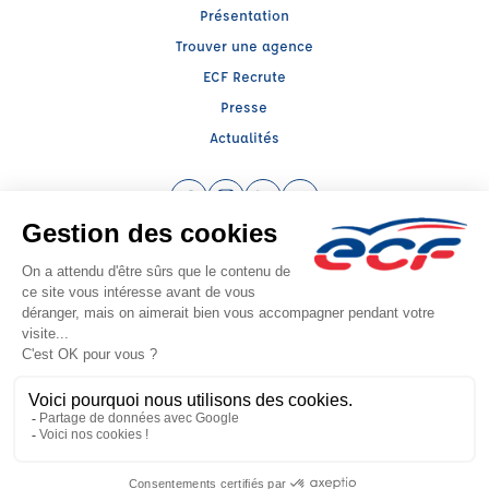
Présentation
Trouver une agence
ECF Recrute
Presse
Actualités
Facebook (nouvelle fenêtre)
Instagram (nouvelle fenêtre)
LinkedIn (nouvelle fenêtre)
YouTube (nouvelle fenêtr
Raison sociale : ECF CER CENTRE ATLANTIQUE - Capital social: 2500000€
SIREN: 312379266 - Numéro de TVA intracommunautaire: FR 52 312379266
Agrément n°E2508500110
Siège social : RN 11 - Rte de la Mothe Les Champs Dorés, LA CRECHE (79260) -
Représentant légal : Simon COUTEAU
CGV
Mentions légales