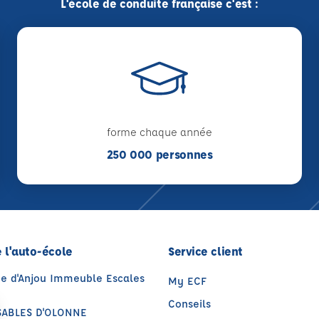
L'école de conduite française c'est :
forme chaque année
250 000 personnes
 l'auto-école
Service client
ue d'Anjou Immeuble Escales
My ECF
Conseils
SABLES D'OLONNE