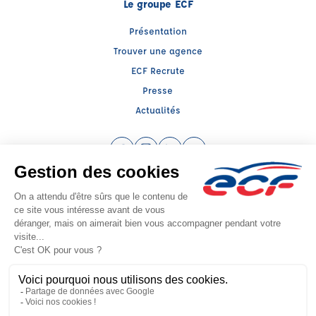
Le groupe ECF
Présentation
Trouver une agence
ECF Recrute
Presse
Actualités
Facebook (nouvelle fenêtre)
Instagram (nouvelle fenêtre)
LinkedIn (nouvelle fenêtre)
YouTube (nouvelle fenêtr
Raison sociale : ECF CER CENTRE ATLANTIQUE - Capital social: 2500000€
SIREN: 312379266 - Numéro de TVA intracommunautaire: FR 52 312379266
Agrément n°E1402300010
Siège social : RN 11 - Rte de la Mothe Les Champs Dorés, LA CRECHE (79260) -
Représentant légal : Simon COUTEAU
CGV