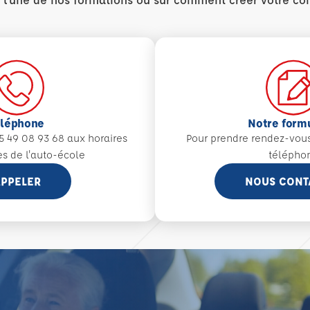
éléphone
Notre form
5 49 08 93 68 aux
horaires
Pour prendre rendez-vou
es de l'auto-école
télépho
PPELER
NOUS CONT