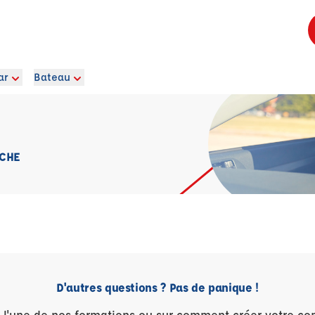
ar
Bateau
ÈCHE
D'autres questions ? Pas de panique !
r l'une de nos formations ou sur comment créer votre co