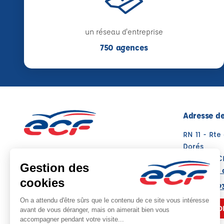
un réseau d'entreprise
750 agences
Adresse de
RN 11 - Rt
Dorés
79260 LA 
Voir sur la 
05 49 08 9
NOUS CO