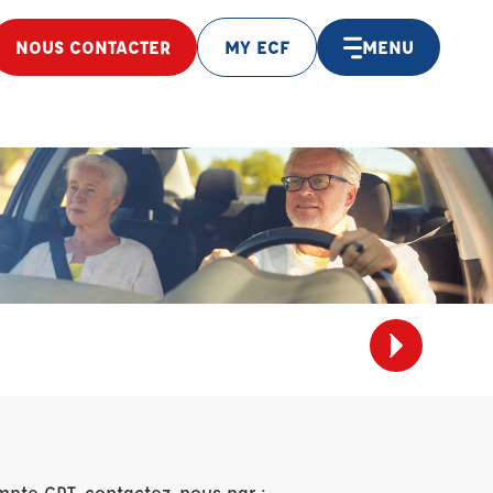
NOUS CONTACTER
MY ECF
MENU
mpte CPT, contactez-nous par :