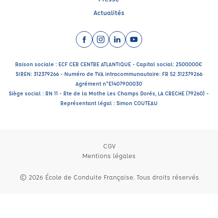
Actualités
Facebook (nouvelle fenêtre)
Instagram (nouvelle fenêtre)
LinkedIn (nouvelle fenêtre)
YouTube (nouvelle fenêtr
Raison sociale : ECF CER CENTRE ATLANTIQUE - Capital social: 2500000€
SIREN: 312379266 - Numéro de TVA intracommunautaire: FR 52 312379266
Agrément n°E1407900030
Siège social : RN 11 - Rte de la Mothe Les Champs Dorés, LA CRECHE (79260) -
Représentant légal : Simon COUTEAU
CGV
Mentions légales
© 2026 École de Conduite Française. Tous droits réservés