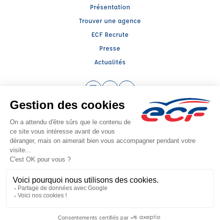
Présentation
Trouver une agence
ECF Recrute
Presse
Actualités
Instagram (nouvelle fenêtre)
LinkedIn (nouvelle fenêtre)
YouTube (nouvelle fenêtre)
Raison sociale : ECF CER CENTRE ATLANTIQUE - Capital social: 2500000€
SIREN: 312379266 - Numéro de TVA intracommunautaire: FR 52 312379266
Agrément n°E2304900070
Siège social : RN 11 - Rte de la Mothe Les Champs Dorés, LA CRECHE (79260) -
Représentant légal : Simon COUTEAU
CGV
Mentions légales