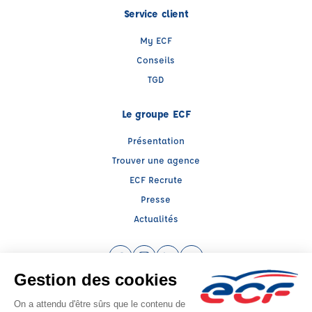
Service client
My ECF
Conseils
TGD
Le groupe ECF
Présentation
Trouver une agence
ECF Recrute
Presse
Actualités
Facebook (nouvelle fenêtre)
Instagram (nouvelle fenêtre)
LinkedIn (nouvelle fenêtre)
YouTube (nouvelle fenêtr
Raison sociale : ECF CER CENTRE ATLANTIQUE - Capital social: 2500000€
SIREN: 312379266 - Numéro de TVA intracommunautaire: FR 52 312379266