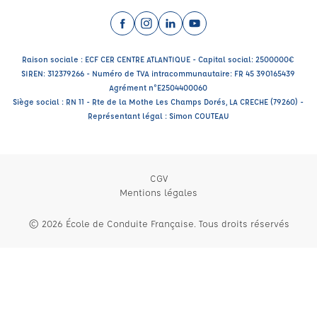
Facebook (nouvelle fenêtre)
Instagram (nouvelle fenêtre)
LinkedIn (nouvelle fenêtre)
YouTube (nouvelle fenêtr
Raison sociale : ECF CER CENTRE ATLANTIQUE - Capital social: 2500000€
SIREN: 312379266 - Numéro de TVA intracommunautaire: FR 45 390165439
Agrément n°E2504400060
Siège social : RN 11 - Rte de la Mothe Les Champs Dorés, LA CRECHE (79260) -
Représentant légal : Simon COUTEAU
CGV
Mentions légales
© 2026 École de Conduite Française. Tous droits réservés